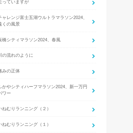
走っていますが
チャレンジ富士五湖ウルトラマラソン2024、
遠くの風景
板橋シティマラソン2024、春風
川の流れのように
痛みの正体
ふかやシティハーフマラソン2024、新一万円
パワー
いねむりランニング（２）
いねむりランニング（１）