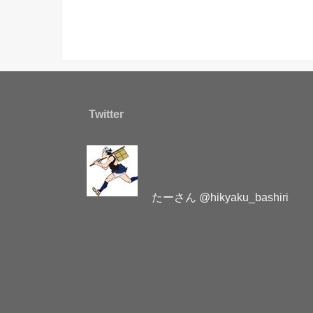
Twitter
たーさん @hikyaku_bashiri