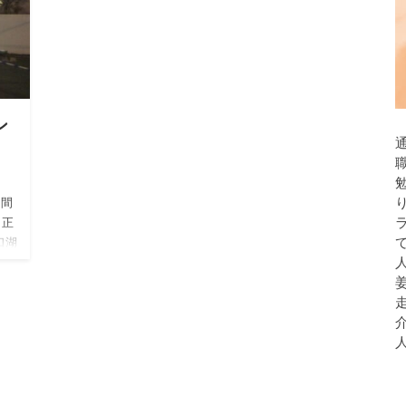
ン
中間
、正
口湖
人
…