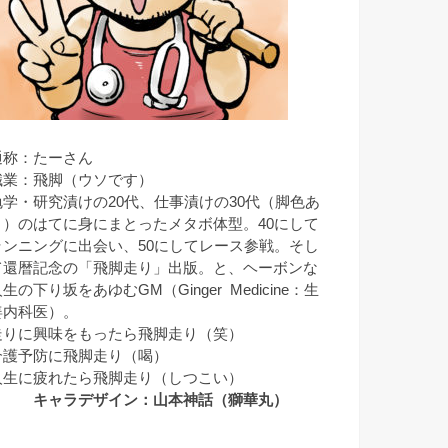
通称：たーさん
職業：飛脚（ウソです）
勉学・研究漬けの20代、仕事漬けの30代（脚色あ
り）のはてに身にまとったメタボ体型。40にして
ランニングに出会い、50にしてレース参戦。そし
て還暦記念の「飛脚走り」出版。と、ヘーボンな
生の下り坂をあゆむGM（Ginger Medicine：生
姜内科医）。
走りに興味をもったら飛脚走り（笑）
介護予防に飛脚走り（喝）
人生に疲れたら飛脚走り（しつこい）
キャラデザイン：山本神話（獅華丸）