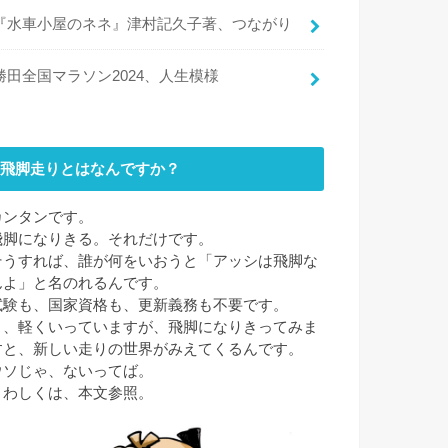
『水車小屋のネネ』津村記久子著、つながり
勝田全国マラソン2024、人生模様
飛脚走りとはなんですか？
カンタンです。
飛脚になりきる。それだけです。
そうすれば、誰が何をいおうと「アッシは飛脚な
んよ」と名のれるんです。
試験も、国家資格も、更新義務も不要です。
と、軽くいっていますが、飛脚になりきってみま
すと、新しい走りの世界がみえてくるんです。
ウソじゃ、ないってば。
くわしくは、本文参照。