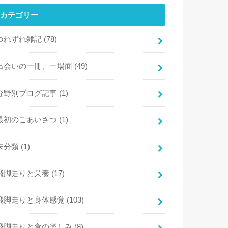
カテゴリー
つれずれ雑記
(78)
出会いの一冊、一場面
(49)
分野別ブログ記事
(1)
最初のごあいさつ
(1)
未分類
(1)
飛脚走りと栄養
(17)
飛脚走りと身体感覚
(103)
飛脚走りと食の楽しみ
(8)