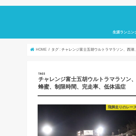
生涯ランニン
HOME
タグ : チャレンジ富士五胡ウルトラマラソン、西
チャレンジ富士五胡ウルトラマラソン
蜂蜜、制限時間、完走率、低体温症
飛脚走りのレー