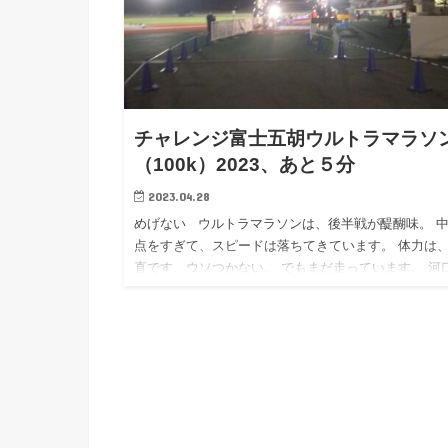
チャレンジ富士五胡ウルトラマラソ
（100k）2023、あと５分
2023.04.28
めげない ウルトラマラソンは、後半戦が醍醐味。 
点をすぎて、スピードは落ちてきています。 体力は
直です、ウソつかない。 でもまだ走っています。 河
をぬけると、西湖にのぼりあげる坂道が待っています