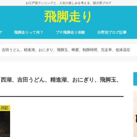
お江戸流ランニングと、人生の楽しみを考える、脱力系ブログ
飛脚走り
グ
飛脚走りって何？
プチ飛脚走り体験
分野別ブログ記事
飛脚走りのレース日記
飛脚走りへの招待
飛脚走りの心得
飛脚走りの理論
飛脚走りへの実践
飛脚走りと身体感覚
つれずれ雑記
出会いの一冊、一場面
飛脚走りと食の楽しみ
飛脚走りと養生
最初のごあいさつ
湖、吉田うどん、精進湖、おにぎり、飛脚玉、蜂蜜、制限時間、完走率、低体温症
、西湖、吉田うどん、精進湖、おにぎり、飛脚玉、
ス日記