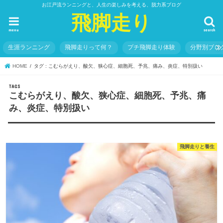
お江戸流ランニングと、人生の楽しみを考える、脱力系ブログ
飛脚走り
menu
search
生涯ランニング
飛脚走りって何？
プチ飛脚走り体験
分野別ブロ
HOME
タグ : こむらがえり、酸欠、狭心症、細胞死、予兆、痛み、炎症、特別扱い
こむらがえり、酸欠、狭心症、細胞死、予兆、痛
み、炎症、特別扱い
飛脚走りと養生