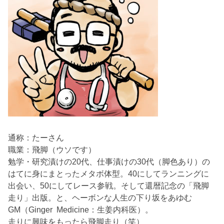
通称：たーさん
職業：飛脚（ウソです）
勉学・研究漬けの20代、仕事漬けの30代（脚色あり）の
はてに身にまとったメタボ体型。40にしてランニングに
出会い、50にしてレース参戦。そして還暦記念の「飛脚
走り」出版。と、ヘーボンな人生の下り坂をあゆむ
GM（Ginger Medicine：生姜内科医）。
走りに興味をもったら飛脚走り（笑）